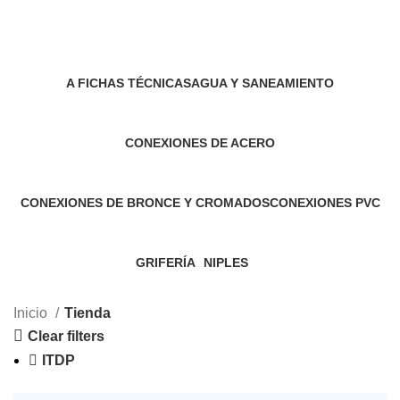
Tienda
Categories
A FICHAS TÉCNICAS
AGUA Y SANEAMIENTO
2 Products
18 Products
CONEXIONES DE ACERO
12 Products
CONEXIONES DE BRONCE Y CROMADOS
CONEXIONES PVC
0 Products
48 Products
GRIFERÍA
NIPLES
59 Products
8 Products
Inicio
Tienda
Clear filters
ITDP