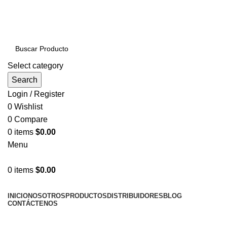
PRODUCTOS DE CALIDAD NACIONAL E
IMPORTADOS VENTAS AL POR MAYOR Y MENOR…
Select category
Search
Login / Register
0
Wishlist
0
Compare
0
items
$
0.00
Menu
0
items
$
0.00
NUESTRAS CATEGORÍAS
INICIO
NOSOTROS
PRODUCTOS
DISTRIBUIDORES
BLOG
CONTÁCTENOS
LLÁMENOS AHORA!... 941101045 / 998276408