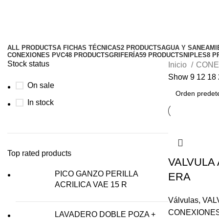
VALVULA ANTIRETORNO
Categories
ALL
PRODUCTS
A FICHAS TÉCNICAS
2 PRODUCTS
AGUA Y SANEAMI
CONEXIONES PVC
48 PRODUCTS
GRIFERÍA
59 PRODUCTS
NIPLES
8 P
Stock status
Inicio
CONE
Show
9
12
18
On sale
In stock
Top rated products
VALVULA
PICO GANZO PERILLA
ERA
ACRILICA VAE 15 R
Válvulas
,
VAL
CONEXIONES
LAVADERO DOBLE POZA +