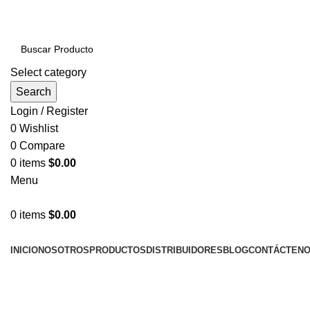
PRODUCTOS DE CALIDAD NACIONAL E IMPORTADOS
Select category
Search
Login / Register
0
Wishlist
0
Compare
0
items
$
0.00
Menu
0
items
$
0.00
NUESTRAS CATEGORÍAS
INICIO
NOSOTROS
PRODUCTOS
DISTRIBUIDORES
BLOG
CONTÁCTEN
LLÁMENOS AHORA!... 941101045 / 998276408