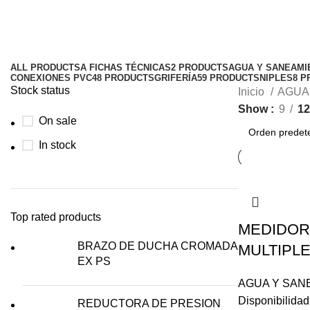
Medidores
Categories
ALL
PRODUCTS
A FICHAS TÉCNICAS
2 PRODUCTS
AGUA Y SANEAMI
CONEXIONES PVC
48 PRODUCTS
GRIFERÍA
59 PRODUCTS
NIPLES
8 P
Stock status
Inicio
AGUA
Show
9
12
On sale
In stock
Top rated products
MEDIDOR
BRAZO DE DUCHA CROMADA
MULTIPL
EX PS
AGUA Y SAN
Disponibilida
REDUCTORA DE PRESION