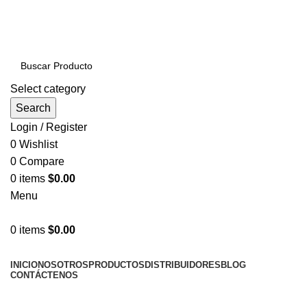
PRODUCTOS DE CALIDAD NACIONAL E
IMPORTADOS VENTAS AL POR MAYOR Y MENOR…
Select category
Search
Login / Register
0
Wishlist
0
Compare
0
items
$
0.00
Menu
0
items
$
0.00
NUESTRAS CATEGORÍAS
INICIO
NOSOTROS
PRODUCTOS
DISTRIBUIDORES
BLOG
CONTÁCTENOS
LLÁMENOS AHORA!... 941101045 / 998276408