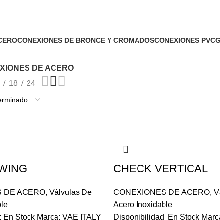
CERO
CONEXIONES DE BRONCE Y CROMADOS
CONEXIONES PVC
G
0 Products
48 Products
5
XIONES DE ACERO
18
24
WING
CHECK VERTICAL
 DE ACERO
,
Válvulas De
CONEXIONES DE ACERO
,
V
ble
Acero Inoxidable
d: En Stock Marca: VAE ITALY
Disponibilidad: En Stock Mar