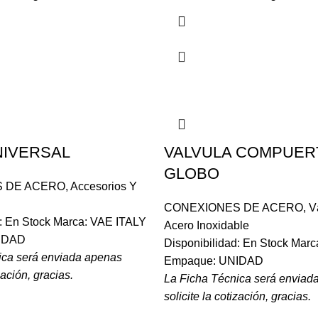
NIVERSAL
VALVULA COMPUER
GLOBO
 DE ACERO
,
Accesorios Y
CONEXIONES DE ACERO
,
V
d: En Stock Marca: VAE ITALY
Acero Inoxidable
IDAD
Disponibilidad: En Stock Mar
ica será enviada apenas
Empaque: UNIDAD
zación, gracias.
La Ficha Técnica será enviad
solicite la cotización, gracias.