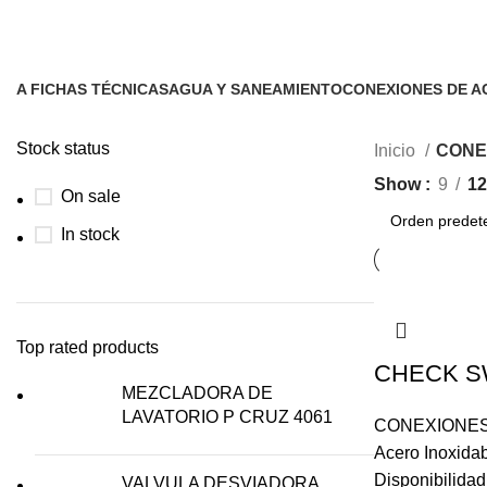
CONEXIONES DE ACERO
A FICHAS TÉCNICAS
AGUA Y SANEAMIENTO
CONEXIONES DE A
2 Products
18 Products
12 Products
Stock status
Inicio
CONE
Show
9
12
On sale
In stock
Top rated products
CHECK S
MEZCLADORA DE
LAVATORIO P CRUZ 4061
CONEXIONES
Acero Inoxida
Disponibilida
VALVULA DESVIADORA