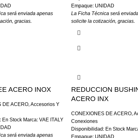
IDAD
Empaque: UNIDAD
ica será enviada apenas
La Ficha Técnica será enviad
zación, gracias.
solicite la cotización, gracias.
EE ACERO INOX
REDUCCION BUSHI
ACERO INX
 DE ACERO
,
Accesorios Y
CONEXIONES DE ACERO
,
A
d: En Stock Marca: VAE ITALY
Conexiones
IDAD
Disponibilidad: En Stock Mar
ica será enviada apenas
Empaque: UNIDAD