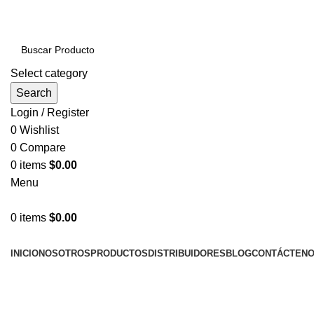
PRODUCTOS DE CALIDAD NACIONAL E IMPORTADOS
Select category
Search
Login / Register
0
Wishlist
0
Compare
0
items
$
0.00
Menu
0
items
$
0.00
NUESTRAS CATEGORÍAS
INICIO
NOSOTROS
PRODUCTOS
DISTRIBUIDORES
BLOG
CONTÁCTEN
LLÁMENOS AHORA!... 941101045 / 998276408